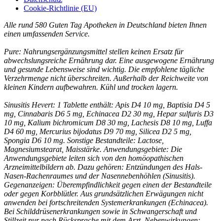
Cookie-Richtlinie (EU)
Alle rund 580 Guten Tag Apotheken in Deutschland bieten Ihnen
einen umfassenden Service.
Pure: Nahrungsergänzungsmittel stellen keinen Ersatz für
abwechslungsreiche Ernährung dar. Eine ausgewogene Ernährung
und gesunde Lebensweise sind wichtig. Die empfohlene tägliche
Verzehrmenge nicht überschreiten. Außerhalb der Reichweite von
kleinen Kindern aufbewahren. Kühl und trocken lagern.
Sinusitis Hevert: 1 Tablette enthält: Apis D4 10 mg, Baptisia D4 5
mg, Cinnabaris D6 5 mg, Echinacea D2 30 mg, Hepar sulfuris D3
10 mg, Kalium bichromicum D8 30 mg, Lachesis D8 10 mg, Luffa
D4 60 mg, Mercurius bijodatus D9 70 mg, Silicea D2 5 mg,
Spongia D6 10 mg. Sonstige Bestandteile: Lactose,
Magnesiumstearat, Maisstärke. Anwendungsgebiete: Die
Anwendungsgebiete leiten sich von den homöopathischen
Arzneimittelbildern ab. Dazu gehören: Entzündungen des Hals-
Nasen-Rachenraumes und der Nasennebenhöhlen (Sinusitis).
Gegenanzeigen: Überempfindlichkeit gegen einen der Bestandteile
oder gegen Korbblütler. Aus grundsätzlichen Erwägungen nicht
anwenden bei fortschreitenden Systemerkrankungen (Echinacea).
Bei Schilddrüsenerkrankungen sowie in Schwangerschaft und
Stillzeit nur nach Rücksprache mit dem Arzt. Nebenwirkungen: