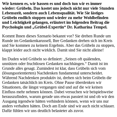
Wir kennen es, wir hassen es und doch tun wir es immer
wieder: Grübeln. Das kostet uns jedoch nicht nur viele Stunden
Lebenszeit, sondern auch Lebensqualität. Wie Sie lästiges
Grübeln endlich stoppen und wieder zu mehr Wohlbefinden
und Leichtigkeit gelangen, erläutert im folgenden Beitrag die
Psychologin und „Grübel-Expertin“ Dr. Katharina Tempel.
Kommt Ihnen dieses Szenario bekannt vor? Sie drehen Runde um
Runde im Gedankenkarussell, Ihre Gedanken drehen sich im Kreis
und Sie kommen zu keinem Ergebnis. Aber das Grübeln zu stoppen,
klappt leider auch nicht wirklich. Damit sind Sie nicht alleine!
Im Duden wird Grübeln so definiert: „Seinen oft quälenden,
unnützen oder fruchtlosen Gedanken nachhängen.“ Damit ist im
Grunde alles gesagt. Zumindest ist klar, dass Grübeln sich vom
(lösungsorientierten) Nachdenken fundamental unterscheidet.
Während Nachdenken produktiv ist, drehen sich beim Grübeln die
Gedanken tatsächlich im Kreis. Ohne Pause überdenken wir
Situationen, die längst vergangen sind und auf die wir keinen
Einfluss mehr nehmen können. Dabei versuchen wir beispielsweise
herauszufinden, warum gerade uns etwas passiert ist und ob wir den
Ausgang irgendwie hätten verhindern können, wenn wir uns nur
anders verhalten hätten. Doch am Ende sind wir auch nicht schlauer.
Dafür fühlen wir uns deutlich belasteter als zuvor.