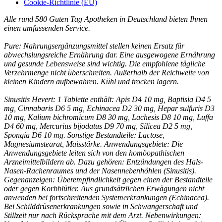
Cookie-Richtlinie (EU)
Alle rund 580 Guten Tag Apotheken in Deutschland bieten Ihnen
einen umfassenden Service.
Pure: Nahrungsergänzungsmittel stellen keinen Ersatz für
abwechslungsreiche Ernährung dar. Eine ausgewogene Ernährung
und gesunde Lebensweise sind wichtig. Die empfohlene tägliche
Verzehrmenge nicht überschreiten. Außerhalb der Reichweite von
kleinen Kindern aufbewahren. Kühl und trocken lagern.
Sinusitis Hevert: 1 Tablette enthält: Apis D4 10 mg, Baptisia D4 5
mg, Cinnabaris D6 5 mg, Echinacea D2 30 mg, Hepar sulfuris D3
10 mg, Kalium bichromicum D8 30 mg, Lachesis D8 10 mg, Luffa
D4 60 mg, Mercurius bijodatus D9 70 mg, Silicea D2 5 mg,
Spongia D6 10 mg. Sonstige Bestandteile: Lactose,
Magnesiumstearat, Maisstärke. Anwendungsgebiete: Die
Anwendungsgebiete leiten sich von den homöopathischen
Arzneimittelbildern ab. Dazu gehören: Entzündungen des Hals-
Nasen-Rachenraumes und der Nasennebenhöhlen (Sinusitis).
Gegenanzeigen: Überempfindlichkeit gegen einen der Bestandteile
oder gegen Korbblütler. Aus grundsätzlichen Erwägungen nicht
anwenden bei fortschreitenden Systemerkrankungen (Echinacea).
Bei Schilddrüsenerkrankungen sowie in Schwangerschaft und
Stillzeit nur nach Rücksprache mit dem Arzt. Nebenwirkungen: