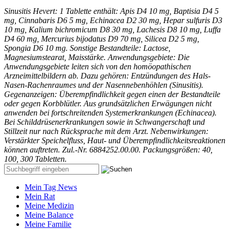
Sinusitis Hevert: 1 Tablette enthält: Apis D4 10 mg, Baptisia D4 5
mg, Cinnabaris D6 5 mg, Echinacea D2 30 mg, Hepar sulfuris D3
10 mg, Kalium bichromicum D8 30 mg, Lachesis D8 10 mg, Luffa
D4 60 mg, Mercurius bijodatus D9 70 mg, Silicea D2 5 mg,
Spongia D6 10 mg. Sonstige Bestandteile: Lactose,
Magnesiumstearat, Maisstärke. Anwendungsgebiete: Die
Anwendungsgebiete leiten sich von den homöopathischen
Arzneimittelbildern ab. Dazu gehören: Entzündungen des Hals-
Nasen-Rachenraumes und der Nasennebenhöhlen (Sinusitis).
Gegenanzeigen: Überempfindlichkeit gegen einen der Bestandteile
oder gegen Korbblütler. Aus grundsätzlichen Erwägungen nicht
anwenden bei fortschreitenden Systemerkrankungen (Echinacea).
Bei Schilddrüsenerkrankungen sowie in Schwangerschaft und
Stillzeit nur nach Rücksprache mit dem Arzt. Nebenwirkungen:
Verstärkter Speichelfluss, Haut- und Überempfindlichkeitsreaktionen
können auftreten. Zul.-Nr. 6884252.00.00. Packungsgrößen: 40,
100, 300 Tabletten.
Mein Tag News
Mein Rat
Meine Medizin
Meine Balance
Meine Familie