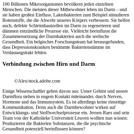
100 Billionen Mikroorganismen bevölkern jeden einzelnen
Menschen. Die meisten dieser Mitbewohner leben im Darm – und
sie haben großen Einfluss. Laktobakterien zum Beispiel stimulieren
Botenstoffe, die die Abwehr unseres Körpers verbessern. Sie helfen
auch, defekte Schleimhautzellen im Darm zu regenerieren und
dämmen entzündliche Prozesse ein. Vielleicht beeinflusst die
Zusammensetzung der Darmbakterien auch die seelische
Gesundheit. Ein belgisches Forschungsteam hat herausgefunden,
dass Depressionskranken bestimmte Bakterienstämme im
Verdauungstrakt fehlen.
Verbindung zwischen Hirn und Darm
©Alex/stock.adobe.com
Einige Wissenschaftler gehen davon aus: Unser Gehirn und unsere
Darmflora stehen in engem Kontakt miteinander, durch Nerven,
Hormone und das Immunsystem. Es ist allerdings keine einseitige
Kommunikation. Denn auch die Darmbewohner wirken auf
Entwicklungs- und Stoffwechselprozesse ein. Jeroen Raes und sein
Team von der Katholieke Universiteit Leuven wollten nun wissen:
Produzieren die Bakterien Substanzen, die die psychische
Gesundheit potenziell beeinflussen können?