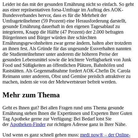
Leider ist das mit der gesunden Ernährung nicht so einfach. So geht
aus einer repräsentativen forsa-Umfrage im Auftrag des AOK-
Bundesverbandes hervor, dass es für die Mehrheit der
Umfrageteilnehmer (59 Prozent) eine Herausforderung darstellt,
gesunde Ernährung dauerhaft in den eigenen Tagesablauf zu
integrieren, Knapp die Hälfte (47 Prozent) der 2.000 befragten
Bürgerinnen und Bürger würden ihre schlechten
Ernährungsgewohnheiten zwar gerne ändern, halten aber trotzdem
an ihnen fest. Als Gründe für das ungesunde Essverhalten nannten
die Studienteilnehmer unter anderem die höheren Preise der
gesunden Lebensmittel sowie die leichtere Verfügbarkeit von Junk
Food und Süßigkeiten an öffentlichen Plätzen, Bahnhöfen und
Raststätten. Als Gegenmaßnahme fordert AOK-Chefin Dr. Carola
Reimann unter anderem, Obst und Gemüse preislich attraktiver zu
machen, indem sie von der Mehrwertsteuer befreit werden.
Mehr zum Thema
Geht es Ihnen gut? Bei allen Fragen rund ums Thema gesunde
Ernährung stehen Ihnen die Expertinnen und Experten Ihrer Guten
Tag Apotheke gerne zur Verfügung: Bei Bedarf lotst Sie
der
Apotheken-Finder
zur richtigen Adresse ganz in Ihrer Nähe.
Und wenn es ganz schnell gehen muss:
medi now® – der Online-