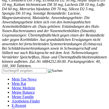
mg, Cinnabaris D6 5 mg, Echinacea D2 30 mg, Hepar sulfuris D3
10 mg, Kalium bichromicum D8 30 mg, Lachesis D8 10 mg, Luffa
D4 60 mg, Mercurius bijodatus D9 70 mg, Silicea D2 5 mg,
Spongia D6 10 mg. Sonstige Bestandteile: Lactose,
Magnesiumstearat, Maisstärke. Anwendungsgebiete: Die
Anwendungsgebiete leiten sich von den homöopathischen
Arzneimittelbildern ab. Dazu gehören: Entzündungen des Hals-
Nasen-Rachenraumes und der Nasennebenhöhlen (Sinusitis).
Gegenanzeigen: Überempfindlichkeit gegen einen der Bestandteile
oder gegen Korbblütler. Aus grundsätzlichen Erwägungen nicht
anwenden bei fortschreitenden Systemerkrankungen (Echinacea).
Bei Schilddrüsenerkrankungen sowie in Schwangerschaft und
Stillzeit nur nach Rücksprache mit dem Arzt. Nebenwirkungen:
Verstärkter Speichelfluss, Haut- und Überempfindlichkeitsreaktionen
können auftreten. Zul.-Nr. 6884252.00.00. Packungsgrößen: 40,
100, 300 Tabletten.
Mein Tag News
Mein Rat
Meine Medizin
Meine Balance
Meine Familie
Apotheken-Finder
E-Rezept