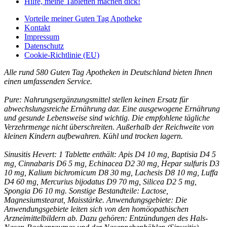
Hilfe, meine Tabletten machen dick!
Vorteile
meiner Guten Tag Apotheke
Kontakt
Impressum
Datenschutz
Cookie-Richtlinie (EU)
Alle rund 580 Guten Tag Apotheken in Deutschland bieten Ihnen
einen umfassenden Service.
Pure: Nahrungsergänzungsmittel stellen keinen Ersatz für
abwechslungsreiche Ernährung dar. Eine ausgewogene Ernährung
und gesunde Lebensweise sind wichtig. Die empfohlene tägliche
Verzehrmenge nicht überschreiten. Außerhalb der Reichweite von
kleinen Kindern aufbewahren. Kühl und trocken lagern.
Sinusitis Hevert: 1 Tablette enthält: Apis D4 10 mg, Baptisia D4 5
mg, Cinnabaris D6 5 mg, Echinacea D2 30 mg, Hepar sulfuris D3
10 mg, Kalium bichromicum D8 30 mg, Lachesis D8 10 mg, Luffa
D4 60 mg, Mercurius bijodatus D9 70 mg, Silicea D2 5 mg,
Spongia D6 10 mg. Sonstige Bestandteile: Lactose,
Magnesiumstearat, Maisstärke. Anwendungsgebiete: Die
Anwendungsgebiete leiten sich von den homöopathischen
Arzneimittelbildern ab. Dazu gehören: Entzündungen des Hals-