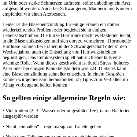
im Urin oder starke Schmerzen auftreten, sollte unbedingt ein Arzt
aufgesucht werden. Auch bei Schwangeren, Männern und Kindern
empfehlen wir einen Arztbesuch.
Leider ist die Blasenentzündung für einige Frauen ein immer
wiederkehrendes Problem oder begleitet sie in einigen
Lebensabschnitten. Die kurze Harnröhre macht es Bakterien leicht,
in die Blase aufzusteigen und sich dort zu vermehren. Hormonelle
Einflüsse können bei Frauen in der Schwangerschaft oder in den
Wechseljahren auch die Entstehung von Harnwegsinfekten
begünstigen. Das Immunsystem spielt natürlich ebenfalls eine
wichtige Rolle. Wenn dieses geschwächt ist durch Stress, höheres
Alter oder bei einigen Krankheitsbildern wie z.B. Diabetes kann
eine Blasenentzündung schneller entstehen. In einem Gespräch
können wir gemeinsam herausfinden, ob Tipps zum Verhalten im
Alltag vorbeugend helfen können.
So gelten einige allgemeine Regeln wie:
• Viel trinken (2–3 l Wasser oder ungesüßter Tee), damit Bakterien
ausgespült werden
• Nicht „einhalten“ – regelmäßig zur Toilette gehen
• Nach dem Toilettengang von vorne nach hinten wischen.