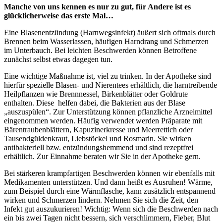
Manche von uns kennen es nur zu gut, für Andere ist es
glücklicherweise das erste Mal…
Eine Blasenentzündung (Harnwegsinfekt) äußert sich oftmals durch
Brennen beim Wasserlassen, häufigen Harndrang und Schmerzen
im Unterbauch. Bei leichten Beschwerden können Betroffene
zunächst selbst etwas dagegen tun.
Eine wichtige Maßnahme ist, viel zu trinken. In der Apotheke sind
hierfür spezielle Blasen- und Nierentees erhältlich, die harntreibende
Heilpflanzen wie Brennnessel, Birkenblätter oder Goldrute
enthalten. Diese helfen dabei, die Bakterien aus der Blase
„auszuspülen“. Zur Unterstützung können pflanzliche Arzneimittel
eingenommen werden. Häufig verwendet werden Präparate mit
Bärentraubenblättern, Kapuzinerkresse und Meerrettich oder
Tausendgüldenkraut, Liebstöckel und Rosmarin. Sie wirken
antibakteriell bzw. entzündungshemmend und sind rezeptfrei
erhältlich. Zur Einnahme beraten wir Sie in der Apotheke gern.
Bei stärkeren krampfartigen Beschwerden können wir ebenfalls mit
Medikamenten unterstützen. Und dann heißt es Ausruhen! Wärme,
zum Beispiel durch eine Wärmflasche, kann zusätzlich entspannend
wirken und Schmerzen lindern. Nehmen Sie sich die Zeit, den
Infekt gut auszukurieren! Wichtig: Wenn sich die Beschwerden nach
ein bis zwei Tagen nicht bessern, sich verschlimmern, Fieber, Blut