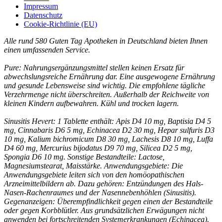
Impressum
Datenschutz
Cookie-Richtlinie (EU)
Alle rund 580 Guten Tag Apotheken in Deutschland bieten Ihnen
einen umfassenden Service.
Pure: Nahrungsergänzungsmittel stellen keinen Ersatz für
abwechslungsreiche Ernährung dar. Eine ausgewogene Ernährung
und gesunde Lebensweise sind wichtig. Die empfohlene tägliche
Verzehrmenge nicht überschreiten. Außerhalb der Reichweite von
kleinen Kindern aufbewahren. Kühl und trocken lagern.
Sinusitis Hevert: 1 Tablette enthält: Apis D4 10 mg, Baptisia D4 5
mg, Cinnabaris D6 5 mg, Echinacea D2 30 mg, Hepar sulfuris D3
10 mg, Kalium bichromicum D8 30 mg, Lachesis D8 10 mg, Luffa
D4 60 mg, Mercurius bijodatus D9 70 mg, Silicea D2 5 mg,
Spongia D6 10 mg. Sonstige Bestandteile: Lactose,
Magnesiumstearat, Maisstärke. Anwendungsgebiete: Die
Anwendungsgebiete leiten sich von den homöopathischen
Arzneimittelbildern ab. Dazu gehören: Entzündungen des Hals-
Nasen-Rachenraumes und der Nasennebenhöhlen (Sinusitis).
Gegenanzeigen: Überempfindlichkeit gegen einen der Bestandteile
oder gegen Korbblütler. Aus grundsätzlichen Erwägungen nicht
anwenden bei fortschreitenden Systemerkrankungen (Echinacea).