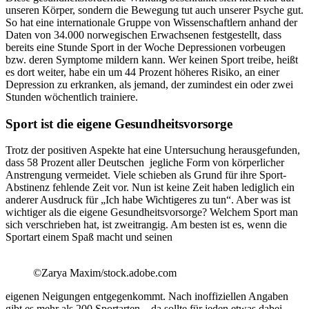
unseren Körper, sondern die Bewegung tut auch unserer Psyche gut.
So hat eine internationale Gruppe von Wissenschaftlern anhand der
Daten von 34.000 norwegischen Erwachsenen festgestellt, dass
bereits eine Stunde Sport in der Woche Depressionen vorbeugen
bzw. deren Symptome mildern kann. Wer keinen Sport treibe, heißt
es dort weiter, habe ein um 44 Prozent höheres Risiko, an einer
Depression zu erkranken, als jemand, der zumindest ein oder zwei
Stunden wöchentlich trainiere.
Sport ist die eigene Gesundheitsvorsorge
Trotz der positiven Aspekte hat eine Untersuchung herausgefunden,
dass 58 Prozent aller Deutschen jegliche Form von körperlicher
Anstrengung vermeidet. Viele schieben als Grund für ihre Sport-
Abstinenz fehlende Zeit vor. Nun ist keine Zeit haben lediglich ein
anderer Ausdruck für „Ich habe Wichtigeres zu tun“. Aber was ist
wichtiger als die eigene Gesundheitsvorsorge? Welchem Sport man
sich verschrieben hat, ist zweitrangig. Am besten ist es, wenn die
Sportart einem Spaß macht und seinen
©Zarya Maxim/stock.adobe.com
eigenen Neigungen entgegenkommt. Nach inoffiziellen Angaben
gibt es mehr als 200 Sportarten – da sollte für jeden etwas dabei