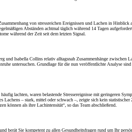
 Zusammenhang von stressreichen Ereignissen und Lachen in Hinblick 
gelmäßigen Abständen achtmal täglich während 14 Tagen aufgefordert, F
ome während der Zeit seit dem letzten Signal.
g und Isabella Collins relativ alltagsnah Zusammenhänge zwischen La
ruhe untersuchen. Grundlage für die nun veröffentlichte Analyse sind
n häufig lachten, waren belastende Stressereignisse mit geringeren S
es Lachens – stark, mittel oder schwach –, zeigte sich kein statistis
tzen können als ihre Lachintensität“, so das Team abschließend.
 und berät Sie kompetent zu allen Gesundheitsfragen rund um Ihr persö