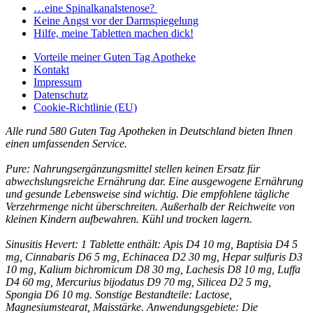
…eine Spinalkanalstenose?
Keine Angst vor der Darmspiegelung
Hilfe, meine Tabletten machen dick!
Vorteile
meiner Guten Tag Apotheke
Kontakt
Impressum
Datenschutz
Cookie-Richtlinie (EU)
Alle rund 580 Guten Tag Apotheken in Deutschland bieten Ihnen
einen umfassenden Service.
Pure: Nahrungsergänzungsmittel stellen keinen Ersatz für
abwechslungsreiche Ernährung dar. Eine ausgewogene Ernährung
und gesunde Lebensweise sind wichtig. Die empfohlene tägliche
Verzehrmenge nicht überschreiten. Außerhalb der Reichweite von
kleinen Kindern aufbewahren. Kühl und trocken lagern.
Sinusitis Hevert: 1 Tablette enthält: Apis D4 10 mg, Baptisia D4 5
mg, Cinnabaris D6 5 mg, Echinacea D2 30 mg, Hepar sulfuris D3
10 mg, Kalium bichromicum D8 30 mg, Lachesis D8 10 mg, Luffa
D4 60 mg, Mercurius bijodatus D9 70 mg, Silicea D2 5 mg,
Spongia D6 10 mg. Sonstige Bestandteile: Lactose,
Magnesiumstearat, Maisstärke. Anwendungsgebiete: Die