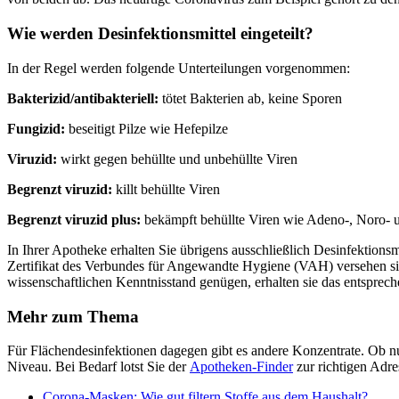
Wie werden Desinfektionsmittel eingeteilt?
In der Regel werden folgende Unterteilungen vorgenommen:
Bakterizid/antibakteriell:
tötet Bakterien ab, keine Sporen
Fungizid:
beseitigt Pilze wie Hefepilze
Viruzid:
wirkt gegen behüllte und unbehüllte Viren
Begrenzt viruzid:
killt behüllte Viren
Begrenzt viruzid plus:
bekämpft behüllte Viren wie Adeno-, Noro- 
In Ihrer Apotheke erhalten Sie übrigens ausschließlich Desinfektion
Zertifikat des Verbundes für Angewandte Hygiene (VAH) versehen sin
wissenschaftlichen Kenntnisstand genügen, erhalten sie das entspre
Mehr zum Thema
Für Flächendesinfektionen dagegen gibt es andere Konzentrate. Ob 
Niveau. Bei Bedarf lotst Sie der
Apotheken-Finder
zur richtigen Adre
Corona-Masken: Wie gut filtern Stoffe aus dem Haushalt?