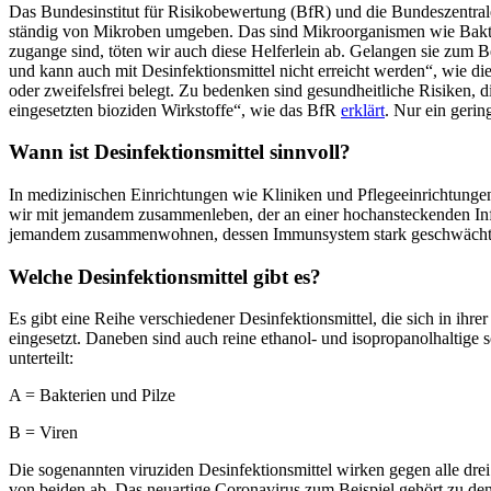
Das Bundesinstitut für Risikobewertung (BfR) und die Bundeszentrale
ständig von Mikroben umgeben. Das sind Mikroorganismen wie Bakterie
zugange sind, töten wir auch diese Helferlein ab. Gelangen sie zum 
und kann auch mit Desinfektionsmittel nicht erreicht werden“, wie 
oder zweifelsfrei belegt. Zu bedenken sind gesundheitliche Risiken
eingesetzten bioziden Wirkstoffe“, wie das BfR
erklärt
. Nur ein geri
Wann ist Desinfektionsmittel sinnvoll?
In medizinischen Einrichtungen wie Kliniken und Pflegeeinrichtungen, 
wir mit jemandem zusammenleben, der an einer hochansteckenden Infekt
jemandem zusammenwohnen, dessen Immunsystem stark geschwächt ist.
Welche Desinfektionsmittel gibt es?
Es gibt eine Reihe verschiedener Desinfektionsmittel, die sich in 
eingesetzt. Daneben sind auch reine ethanol- und isopropanolhaltige
unterteilt:
A = Bakterien und Pilze
B = Viren
Die sogenannten viruziden Desinfektionsmittel wirken gegen alle drei
von beiden ab. Das neuartige Coronavirus zum Beispiel gehört zu den