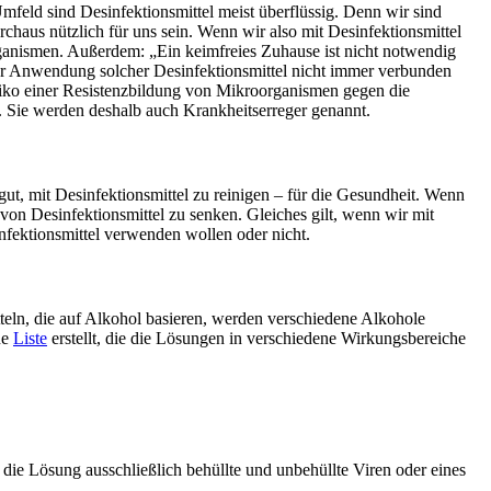
mfeld sind Desinfektionsmittel meist überflüssig. Denn wir sind
haus nützlich für uns sein. Wenn wir also mit Desinfektionsmittel
rganismen. Außerdem: „Ein keimfreies Zuhause ist nicht notwendig
der Anwendung solcher Desinfektionsmittel nicht immer verbunden
siko einer Resistenzbildung von Mikroorganismen gegen die
. Sie werden deshalb auch Krankheitserreger genannt.
gut, mit Desinfektionsmittel zu reinigen – für die Gesundheit. Wenn
von Desinfektionsmittel zu senken. Gleiches gilt, wenn wir mit
fektionsmittel verwenden wollen oder nicht.
eln, die auf Alkohol basieren, werden verschiedene Alkohole
ne
Liste
erstellt, die die Lösungen in verschiedene Wirkungsbereiche
die Lösung ausschließlich behüllte und unbehüllte Viren oder eines