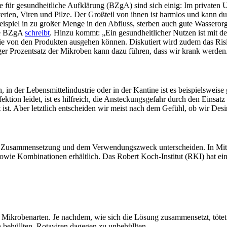
 für gesundheitliche Aufklärung (BZgA) sind sich einig: Im privaten U
n, Viren und Pilze. Der Großteil von ihnen ist harmlos und kann durc
Beispiel in zu großer Menge in den Abfluss, sterben auch gute Wassero
die BZgA
schreibt
. Hinzu kommt: „Ein gesundheitlicher Nutzen ist mit 
, die von den Produkten ausgehen können. Diskutiert wird zudem das Ri
nger Prozentsatz der Mikroben kann dazu führen, dass wir krank werden
in der Lebensmittelindustrie oder in der Kantine ist es beispielsweise 
ion leidet, ist es hilfreich, die Ansteckungsgefahr durch den Einsatz 
 Aber letztlich entscheiden wir meist nach dem Gefühl, ob wir Desin
ihrer Zusammensetzung und dem Verwendungszweck unterscheiden. In Mitt
 sowie Kombinationen erhältlich. Das Robert Koch-Institut (RKI) hat ei
 Mikrobenarten. Je nachdem, wie sich die Lösung zusammensetzt, tötet 
 behüllten, Rotaviren dagegen zu unbehüllten.