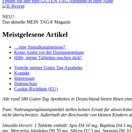
Finden Sie hier eine GUTEN TAG Apotheke in Ihrer Nähe
NEU!
Das aktuelle MEIN TAG® Magazin
Meistgelesene Artikel
…eine Spinalkanalstenose?
Keine Angst vor der Darmspiegelung
Hilfe, meine Tabletten machen dick!
Vorteile
meiner Guten Tag Apotheke
Kontakt
Impressum
Datenschutz
Cookie-Richtlinie (EU)
Alle rund 580 Guten Tag Apotheken in Deutschland bieten Ihnen ein
Pure: Nahrungsergänzungsmittel stellen keinen Ersatz für abwechsl
nicht überschreiten. Außerhalb der Reichweite von kleinen Kindern 
Sinusitis Hevert: 1 Tablette enthält: Apis D4 10 mg, Baptisia D4 
mg, Mercurius bijodatus D9 70 mg, Silicea D2 5 mg, Spongia D6 10 