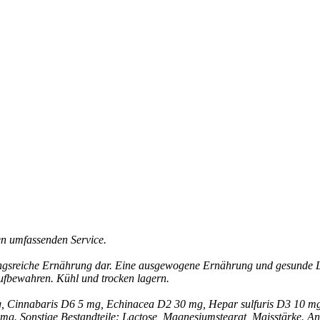
en umfassenden Service.
ungsreiche Ernährung dar. Eine ausgewogene Ernährung und gesunde L
aufbewahren. Kühl und trocken lagern.
5 mg, Cinnabaris D6 5 mg, Echinacea D2 30 mg, Hepar sulfuris D3 10
mg. Sonstige Bestandteile: Lactose, Magnesiumstearat, Maisstärke. A