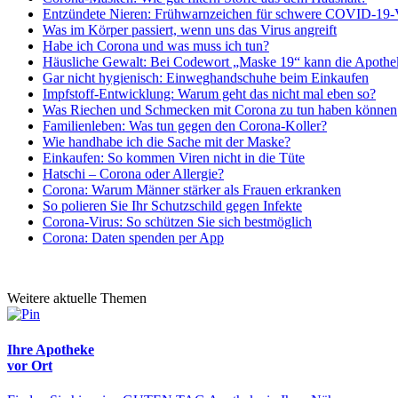
Entzündete Nieren: Frühwarnzeichen für schwere COVID-19-V
Was im Körper passiert, wenn uns das Virus angreift
Habe ich Corona und was muss ich tun?
Häusliche Gewalt: Bei Codewort „Maske 19“ kann die Apothe
Gar nicht hygienisch: Einweghandschuhe beim Einkaufen
Impfstoff-Entwicklung: Warum geht das nicht mal eben so?
Was Riechen und Schmecken mit Corona zu tun haben können
Familienleben: Was tun gegen den Corona-Koller?
Wie handhabe ich die Sache mit der Maske?
Einkaufen: So kommen Viren nicht in die Tüte
Hatschi – Corona oder Allergie?
Corona: Warum Männer stärker als Frauen erkranken
So polieren Sie Ihr Schutzschild gegen Infekte
Corona-Virus: So schützen Sie sich bestmöglich
Corona: Daten spenden per App
Weitere aktuelle Themen
Ihre Apotheke
vor Ort